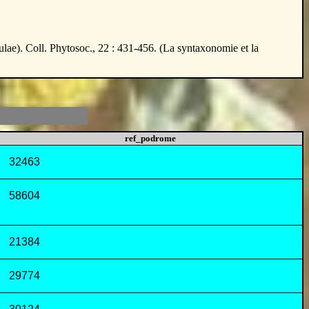
ulae). Coll. Phytosoc., 22 : 431-456. (La syntaxonomie et la
ref_podrome
32463
58604
21384
29774