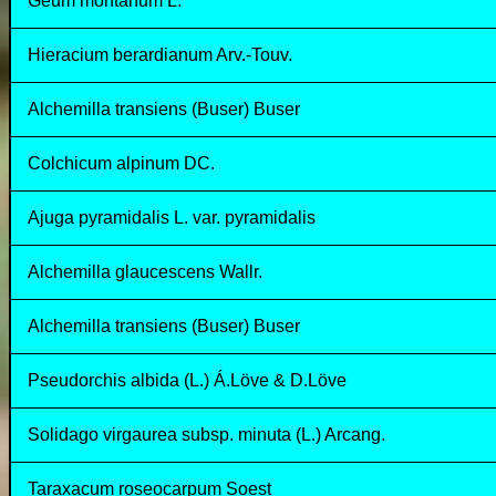
Geum montanum L.
Hieracium berardianum Arv.-Touv.
Alchemilla transiens (Buser) Buser
Colchicum alpinum DC.
Ajuga pyramidalis L. var. pyramidalis
Alchemilla glaucescens Wallr.
Alchemilla transiens (Buser) Buser
Pseudorchis albida (L.) Á.Löve & D.Löve
Solidago virgaurea subsp. minuta (L.) Arcang.
Taraxacum roseocarpum Soest