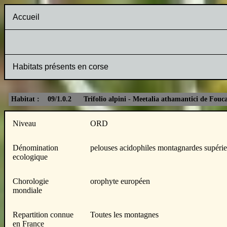
Accueil
Habitats présents en corse
Habitat : 09/1.0.2 Trifolio alpini - Meetalia athamantici de Fouca
Niveau
ORD
Dénomination
pelouses acidophiles montagnardes supérieu
ecologique
Chorologie
orophyte européen
mondiale
Repartition connue
Toutes les montagnes
en France