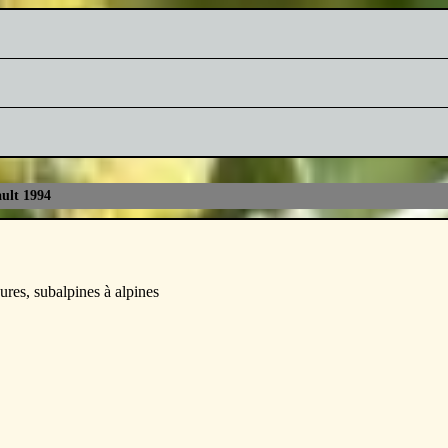
ult 1994
res, subalpines à alpines