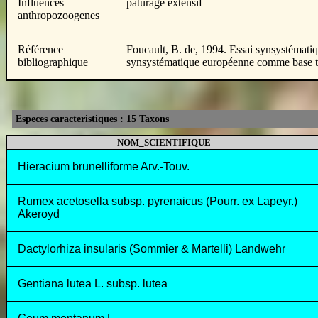
Influences
pâturage extensif
anthropozoogenes
Référence
Foucault, B. de, 1994. Essai synsystématiq
bibliographique
synsystématique européenne comme base typ
Especes caracteristiques : 15 Taxons
NOM_SCIENTIFIQUE
Hieracium brunelliforme Arv.-Touv.
Rumex acetosella subsp. pyrenaicus (Pourr. ex Lapeyr.)
Akeroyd
Dactylorhiza insularis (Sommier & Martelli) Landwehr
Gentiana lutea L. subsp. lutea