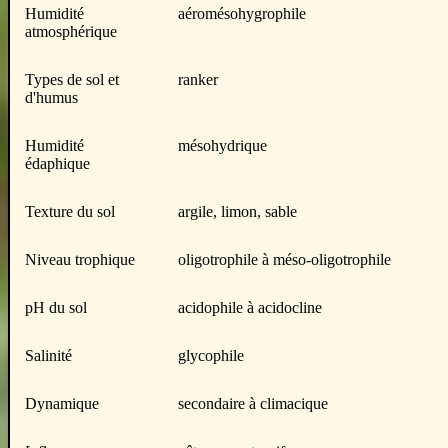
Humidité
aéromésohygrophile
atmosphérique
Types de sol et
ranker
d'humus
Humidité
mésohydrique
édaphique
Texture du sol
argile, limon, sable
Niveau trophique
oligotrophile à méso-oligotrophile
pH du sol
acidophile à acidocline
Salinité
glycophile
Dynamique
secondaire à climacique