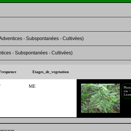
entices - Subspontanées - Cultivées)
es - Subspontanées - Cultivées)
Frequence
Etages_de_vegetation
F
ME
Phot
Te
via
Lice
eraceae