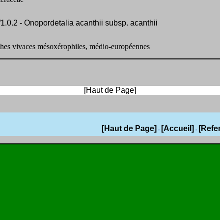
1.0.2 - Onopordetalia acanthii subsp. acanthii
ches vivaces mésoxérophiles, médio-européennes
[Haut de Page]
[Haut de Page]
[Accueil]
[Refe
-
-