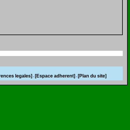
rences legales]
[Espace adherent]
[Plan du site]
-
-