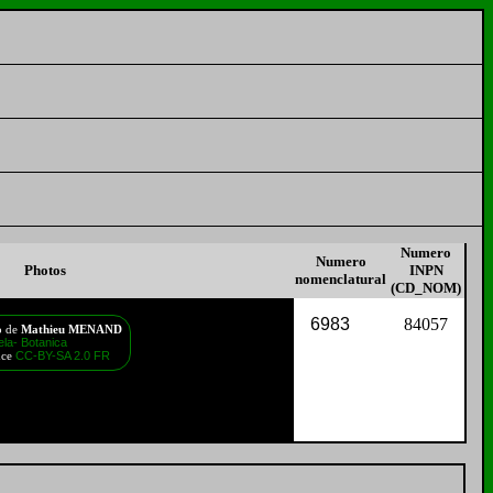
Numero
Numero
Photos
INPN
nomenclatural
(CD_NOM)
6983
84057
o de
Mathieu MENAND
la- Botanica
CC-BY-SA 2.0 FR
nce