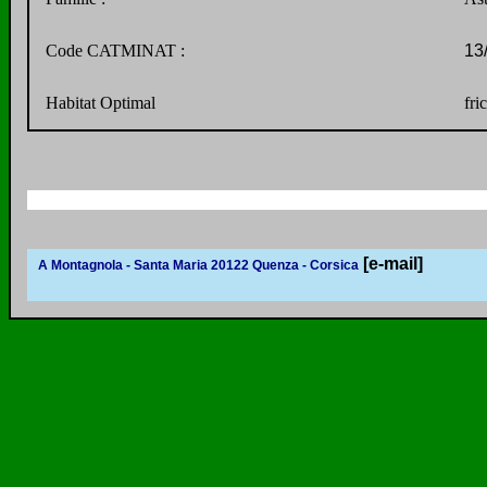
Code CATMINAT :
13/
Habitat Optimal
fri
[e-mail]
A Montagnola - Santa Maria 20122 Quenza - Corsica