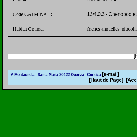
Code CATMINAT :
13/4.0.3 - Chenopodiet
Habitat Optimal
friches annuelles, nitrop
[
[e-mail]
A Montagnola - Santa Maria 20122 Quenza - Corsica
[Haut de Page]
[Acc
-