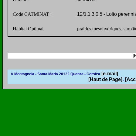
Code CATMINAT :
12/1.1.3.0.5 - Lolio perenni
Habitat Optimal
prairies mésohydriques, surpât
[
[e-mail]
A Montagnola - Santa Maria 20122 Quenza - Corsica
[Haut de Page]
[Acc
-